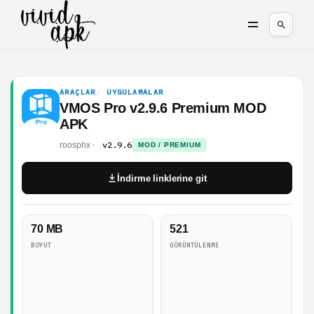
ARAÇLAR
UYGULAMALAR
VMOS Pro v2.9.6 Premium MOD
APK
v2.9.6
roosphx
MOD / PREMIUM
İndirme linklerine git
70 MB
521
BOYUT
GÖRÜNTÜLENME