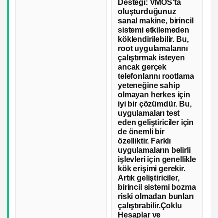
Desteği: VMOS'ta
oluşturduğunuz
sanal makine, birincil
sistemi etkilemeden
köklendirilebilir. Bu,
root uygulamalarını
çalıştırmak isteyen
ancak gerçek
telefonlarını rootlama
yeteneğine sahip
olmayan herkes için
iyi bir çözümdür. Bu,
uygulamaları test
eden geliştiriciler için
de önemli bir
özelliktir. Farklı
uygulamaların belirli
işlevleri için genellikle
kök erişimi gerekir.
Artık geliştiriciler,
birincil sistemi bozma
riski olmadan bunları
çalıştırabilir.Çoklu
Hesaplar ve