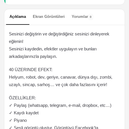
Açıklama
Ekran Görüntüleri
Yorumlar
0
Sesinizi değiştirin ve değiştirdiğiniz sesinizi dinleyerek
eğlenin!
Sesinizi kaydedin, efektler uygulayın ve bunları
arkadaşlarınızla paylaşın.
40 ÜZERINDE EFEKT:
Helyum, robot, dev, geriye, canavar, dünya dışı, zombi,
uzaylı, sincap, sarhoş… ve çok daha fazlasını içerir!
ÖZELLİKLER:
✓ Paylaş (whatsapp, telegram, e-mail, dropbox, etc…)
✓ Kaydı kaydet
✓ Piyano
✓ Sesli görüntü oluştur. Görüntüyü Facebook’ta