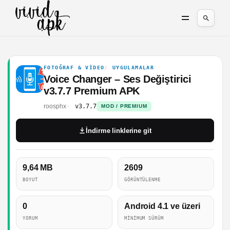
FOTOĞRAF & VIDEO
UYGULAMALAR
Voice Changer – Ses Değiştirici
v3.7.7 Premium APK
roosphx
v3.7.7
MOD / PREMIUM
İndirme linklerine git
9,64 MB
2609
BOYUT
GÖRÜNTÜLENME
0
Android 4.1 ve üzeri
YORUM
MINIMUM SÜRÜM