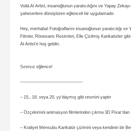
Voilà AI Artist, insanoğlunun yaratıcılığını ve Yapay Zekayı b
şaheserlere dönüştüren eğlenceli bir uygulamadır.
Hey, merhaba! Fotoğraflarını insanoğlunun yaratıcılığı ve 
Filmler, Rönesans Resimleri, Elle Çizilmiş Karikatürler gib
AI Artist’e hoş geldin.
Sınırsız eğlence!
——————————————-
– 15., 18. veya 20. yy’daymış gibi resmini yaptır
– Özçekimini animasyon filmlerinden çıkma 3D Pixar’dan İ
– Kraliyet Mensubu Karikatür çizimini veya kendinin bir Be