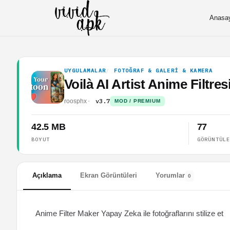
Anasa
UYGULAMALAR
FOTOĞRAF & GALERI & KAMERA
Voilà AI Artist Anime Filtr
v3.7
roosphx
MOD / PREMIUM
42.5 MB
77
BOYUT
GÖRÜNTÜL
Açıklama
Ekran Görüntüleri
Yorumlar
0
Anime Filter Maker Yapay Zeka ile fotoğraflarını stilize et