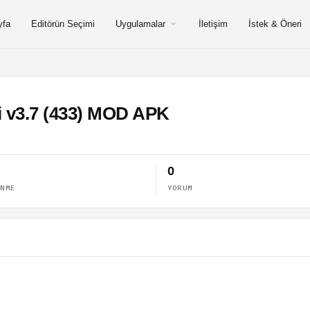
yfa
Editörün Seçimi
Uygulamalar
İletişim
İstek & Öneri
esi v3.7 (433) MOD APK
0
ENME
YORUM