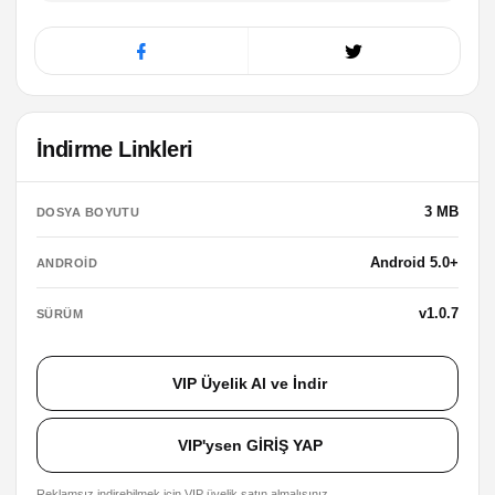
İndirme Linkleri
3 MB
DOSYA BOYUTU
Android 5.0+
ANDROID
v1.0.7
SÜRÜM
VIP Üyelik Al ve İndir
VIP'ysen GİRİŞ YAP
Reklamsız indirebilmek için VIP üyelik satın almalısınız.