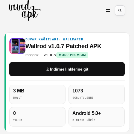
DUVAR KAĞITLARI
WALLPAPER
Wallrod v1.0.7 Patched APK
v1.0.7
roosphx
MOD / PREMIUM
İndirme linklerine git
3 MB
1073
BOYUT
GÖRÜNTÜLENME
0
Android 5.0+
YORUM
MINIMUM SÜRÜM