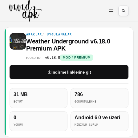
ARAÇLAR
UYGULAMALAR
Weather Underground v6.18.0
Premium APK
roosphx
v6.18.0
MOD / PREMIUM
İndirme linklerine git
31 MB
786
BOYUT
GÖRÜNTÜLENME
0
Android 6.0 ve üzeri
YORUM
MINIMUM SÜRÜM