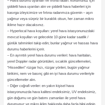
– Hava durumu uyarıları ve fırtına radarı: konumunuz için
şiddetli hava uyarıları alın ve şiddetli hava haberleri için
kasırga izleyicimize ve fırtına radarımıza güvenin – aşırı
yağmur veya sürpriz bir kuraklık olsun, her zaman mikro
iklime hazır olacaksınız.
– Hyperlocal hava koşulları: yerel hava istasyonunuzdaki
mevcut koşulları ve gelecekte 10 güne kadar saatlik /
günlük tahminleri takip edin; bunlar yağmur ve hassas hava
durumu haberlerini içerir.
– En ayrıntılı yerel hava durumu verileri: hava haritaları,
yerel Doppler radar görüntüleri, sıcaklık güncellemeleri,
“Hissedilen” rüzgar hızı, rüzgar yönleri, bugün yağmur
birikimi, nem ve basınç gibi en iyi hava durumu verileriyle
güncellemeler alın.
– Diğer coğrafi veriler: en yakın kişisel hava
istasyonunuzda hava kalitesi endeksimiz, UV endeksimiz,
gün doğumu ve gün batımı zamanları ile yerel hava
durumunuz ve mikro iklim hakkında daha fazla bilgi edinin