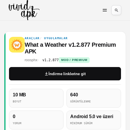
ARAÇLAR
UYGULAMALAR
What a Weather v1.2.877 Premium
APK
roosphx
v1.2.877
MOD / PREMIUM
İndirme linklerine git
10 MB
640
BOYUT
GÖRÜNTÜLENME
0
Android 5.0 ve üzeri
YORUM
MINIMUM SÜRÜM