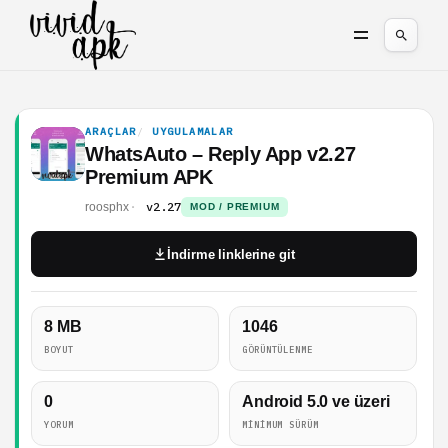
ARAÇLAR
UYGULAMALAR
WhatsAuto – Reply App v2.27
Premium APK
v2.27
roosphx
MOD / PREMIUM
İndirme linklerine git
8 MB
1046
BOYUT
GÖRÜNTÜLENME
0
Android 5.0 ve üzeri
YORUM
MINIMUM SÜRÜM