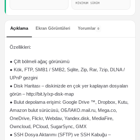
MINIMUM SÜRÜM
Açıklama
Ekran Görüntüleri
Yorumlar
0
Özellikleri:
● Çift bölmeli ağaç görünümü
● Kök, FTP, SMB1 / SMB2, Sqlite, Zip, Rar, 7zip, DLNA /
UPnP gezgini
● Disk Haritası – diskinizde en çok yer kaplayan dosyaları
görün – http://bit.ly/xp-disk-map
● Bulut depolama erişimi: Google Drive ™, Dropbox, Kutu,
Amazon bulut sürücüsü, ОБЛАКО.mail.ru, Mega.co,
OneDrive, Flickr, Webdav, Yandex.disk, MediaFire,
Owncloud, PCloud, SugarSync, GMX
● SSH Dosya Aktarımı (SFTP) ve SSH Kabuğu –