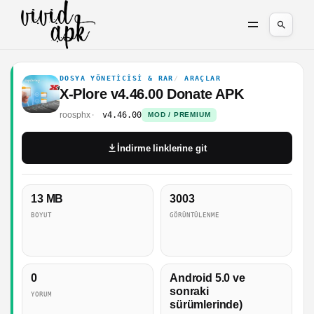
DOSYA YÖNETICISI & RAR
ARAÇLAR
X-Plore v4.46.00 Donate APK
roosphx
v4.46.00
MOD / PREMIUM
İndirme linklerine git
13 MB
3003
BOYUT
GÖRÜNTÜLENME
0
Android 5.0 ve
sonraki
YORUM
sürümlerinde)