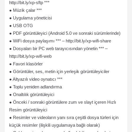
http://bit.ly/xp-sftp ***
● Müzik çalar ***
● Uygulama yöneticisi
● USB OTG
● PDF görüntüleyici (Android 5.0 ve sonraki sürümlerinde)
● WiFi dosya paylaşımı *** – http://bit.ly/xp-wifi-share
● Dosyaları bir PC web tarayıcısından yönetin *** –
http://bit.ly/xp-wifi-web
● Favori klasörler
● Görüntüler, ses, metin için yerleşik görüntüleyiciler
● Altyazılı video oynatıcı ***
● Toplu yeniden adlandırma
● Onaltılık görüntüleyici
● Önceki / sonraki görüntülere zum ve slayt içeren Hızlı
Resim görüntüleyici
● Resimler ve videoların yanı sıra çeşitli dosya türleri için
küçük resimler (ilişkili uygulamaya bağlı olarak)