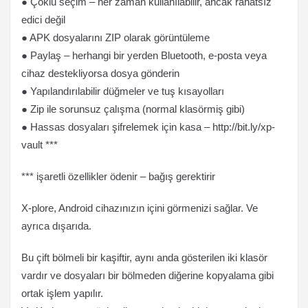
● Çoklu seçim – her zaman kullanılabilir, ancak rahatsız
edici değil
● APK dosyalarını ZIP olarak görüntüleme
● Paylaş – herhangi bir yerden Bluetooth, e-posta veya
cihaz destekliyorsa dosya gönderin
● Yapılandırılabilir düğmeler ve tuş kısayolları
● Zip ile sorunsuz çalışma (normal klasörmiş gibi)
● Hassas dosyaları şifrelemek için kasa – http://bit.ly/xp-
vault ***
*** işaretli özellikler ödenir – bağış gerektirir
X-plore, Android cihazınızın içini görmenizi sağlar. Ve
ayrıca dışarıda.
Bu çift bölmeli bir kaşiftir, aynı anda gösterilen iki klasör
vardır ve dosyaları bir bölmeden diğerine kopyalama gibi
ortak işlem yapılır.