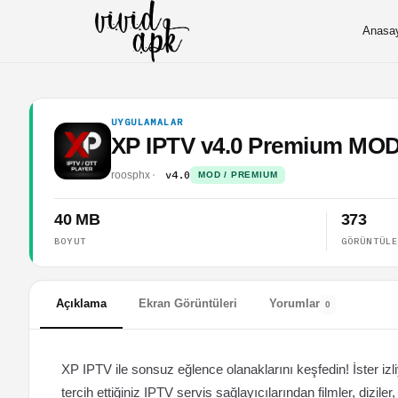
Anasa
UYGULAMALAR
XP IPTV v4.0 Premium MO
v4.0
roosphx
MOD / PREMIUM
40 MB
373
BOYUT
GÖRÜNTÜL
Açıklama
Ekran Görüntüleri
Yorumlar
0
XP IPTV ile sonsuz eğlence olanaklarını keşfedin! İster izl
tercih ettiğiniz IPTV servis sağlayıcılarından filmler, dizile