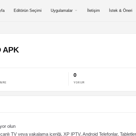
yfa
Editörün Seçimi
Uygulamalar
İletişim
İstek & Öneri
D APK
0
ENME
YORUM
iyor olun
r, canlı TV veya yakalama içeriği, XP IPTV, Android Telefonlar, Tabletler