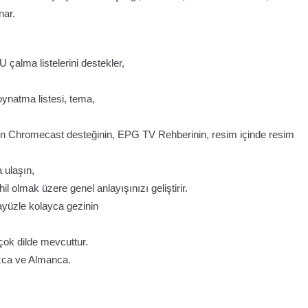
nar.
lma listelerini destekler,
oynatma listesi, tema,
 için Chromecast desteğinin, EPG TV Rehberinin, resim içinde resim
a ulaşın,
il olmak üzere genel anlayışınızı geliştirir.
rayüzle kolayca gezinin
rçok dilde mevcuttur.
zca ve Almanca.