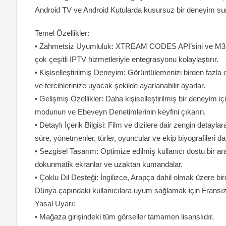
Android TV ve Android Kutularda kusursuz bir deneyim su
Temel Özellikler:
• Zahmetsiz Uyumluluk: XTREAM CODES API’sini ve M3U ça
çok çeşitli IPTV hizmetleriyle entegrasyonu kolaylaştırır.
• Kişiselleştirilmiş Deneyim: Görüntülemenizi birden fazla 
ve tercihlerinize uyacak şekilde ayarlanabilir ayarlar.
• Gelişmiş Özellikler: Daha kişiselleştirilmiş bir deneyim
modunun ve Ebeveyn Denetimlerinin keyfini çıkarın.
• Detaylı İçerik Bilgisi: Film ve dizilere dair zengin detaylar
süre, yönetmenler, türler, oyuncular ve ekip biyografileri dah
• Sezgisel Tasarım: Optimize edilmiş kullanıcı dostu bir a
dokunmatik ekranlar ve uzaktan kumandalar.
• Çoklu Dil Desteği: İngilizce, Arapça dahil olmak üzere bi
Dünya çapındaki kullanıcılara uyum sağlamak için Fransı
Yasal Uyarı:
• Mağaza girişindeki tüm görseller tamamen lisanslıdır.