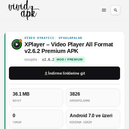
VIDEO OYNATICI
UYGULAMALAR
XPlayer – Video Player All Format
v2.6.2 Premium APK
roosphx
v2.6.2
MOD / PREMIUM
İndirme linklerine git
36.1 MB
3826
BOYUT
GÖRÜNTÜLENME
0
Android 7.0 ve üzeri
YORUM
MINIMUM SÜRÜM