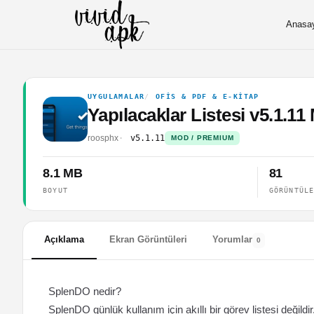
Anasa
UYGULAMALAR
OFIS & PDF & E-KITAP
Yapılacaklar Listesi v5.1.
roosphx
v5.1.11
MOD / PREMIUM
8.1 MB
81
BOYUT
GÖRÜNTÜL
Açıklama
Ekran Görüntüleri
Yorumlar
0
SplenDO nedir?
SplenDO günlük kullanım için akıllı bir görev listesi değildir