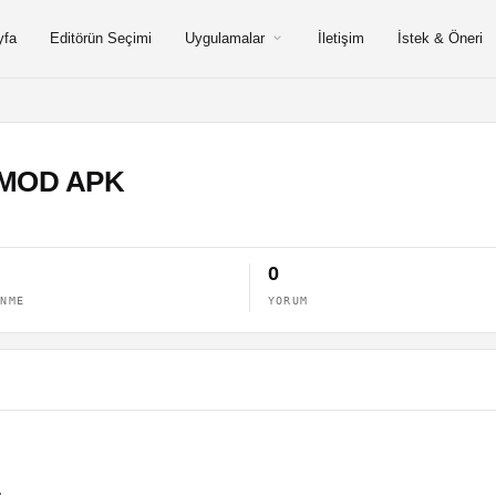
yfa
Editörün Seçimi
Uygulamalar
İletişim
İstek & Öneri
11 MOD APK
0
ENME
YORUM
.