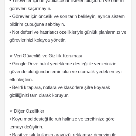
• YesWriter içinde yapılacaklar listeleri oluşturun ve önemli
görevleri kaçırmayın.
• Görevler için öncelik ve son tarih belirleyin, ayrıca sistem
bildirim çubuğuna sabitleyin.
• Not defteri ve hatırlatıcı özellikleriyle günlük planlarınızı ve
görevlerinizi kolayca yönetin.
⭐ Veri Güvenliği ve Gizlilik Koruması
• Google Drive bulut yedekleme desteği ile verilerinizin
güvende olduğundan emin olun ve otomatik yedeklemeyi
etkinleştirin.
• Belirli kitaplara, notlara ve klasörlere şifre koyarak
gizliliğinizi tam olarak koruyun.
⭐ Diğer Özellikler
• Koyu mod desteği ile ruh halinize ve tercihinize göre
temayı değiştirin.
• Basit ve şık kullanıcı arayüzü, reklamsız deneyim ile