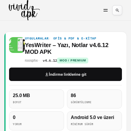
UYGULAMALAR
OFIS & PDF & E-KITAP
YesWriter – Yazı, Notlar v4.6.12
MOD APK
v4.6.12
roosphx
MOD / PREMIUM
İndirme linklerine git
25.0 MB
86
BOYUT
GÖRÜNTÜLENME
0
Android 5.0 ve üzeri
YORUM
MINIMUM SÜRÜM