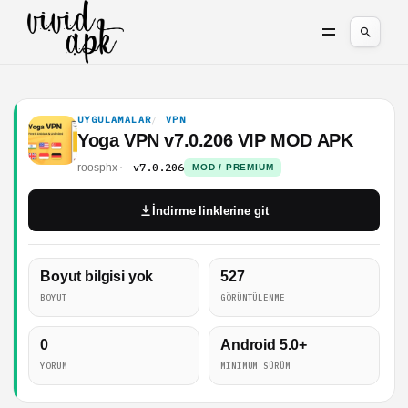
UYGULAMALAR
VPN
Yoga VPN v7.0.206 VIP MOD APK
v7.0.206
roosphx
MOD / PREMIUM
İndirme linklerine git
Boyut bilgisi yok
527
BOYUT
GÖRÜNTÜLENME
0
Android 5.0+
YORUM
MINIMUM SÜRÜM