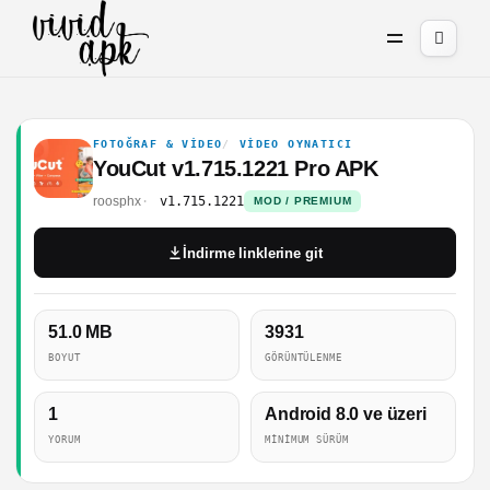
FOTOĞRAF & VIDEO
VIDEO OYNATICI
YouCut v1.715.1221 Pro APK
roosphx
v1.715.1221
MOD / PREMIUM
İndirme linklerine git
51.0 MB
3931
BOYUT
GÖRÜNTÜLENME
1
Android 8.0 ve üzeri
YORUM
MINIMUM SÜRÜM