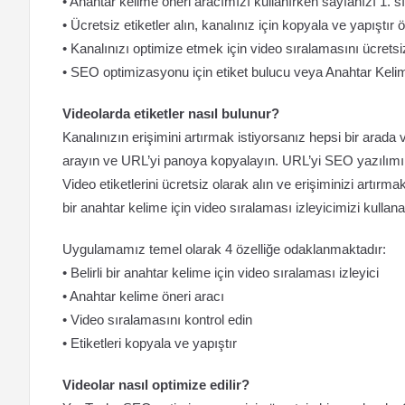
• Anahtar kelime öneri aracımızı kullanırken sayfanızı 1. 
• Ücretsiz etiketler alın, kanalınız için kopyala ve yapıştır ö
• Kanalınızı optimize etmek için video sıralamasını ücretsi
• SEO optimizasyonu için etiket bulucu veya Anahtar Kelim
Videolarda etiketler nasıl bulunur?
Kanalınızın erişimini artırmak istiyorsanız hepsi bir arada
arayın ve URL’yi panoya kopyalayın. URL’yi SEO yazılımı v
Video etiketlerini ücretsiz olarak alın ve erişiminizi artırmak
bir anahtar kelime için video sıralaması izleyicimizi kullanab
Uygulamamız temel olarak 4 özelliğe odaklanmaktadır:
• Belirli bir anahtar kelime için video sıralaması izleyici
• Anahtar kelime öneri aracı
• Video sıralamasını kontrol edin
• Etiketleri kopyala ve yapıştır
Videolar nasıl optimize edilir?