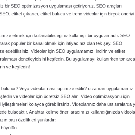
siz bir SEO optimizasyon uygulaması getiriyoruz. SEO araçları
EO, etiket çıkarıcı, etiket bulucu ve trend videolar için birçok öneriyi
timize etmek için kullanabileceğiniz kullanışlı bir uygulamadır. SEO
rak popüler bir kanal olmak için ihtiyacınız olan tek şey. SEO
ze edebilirsiniz. Videolar için SEO uygulamamızı indirin ve etiket
o sıralaması denetleyicisini keşfedin. Bu uygulamayı kullanırken tonlarca
rin ve keşfedin!
l bulunur? Veya videolar nasıl optimize edilir? o zaman uygulamamız
keşfedin ve videolar için ücretsiz SEO alın. Video optimizasyonu için
ileştirmeleri kolayca görebilirsiniz. Videolarınız daha üst sıralarda 
de bulacaktır. Anahtar kelime öneri aracımızı kullandığınızda videola
 bazı özellikleri şunlardır:
e büyütün