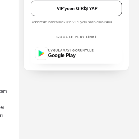
VIP'ysen GİRİŞ YAP
Reklamsız indirebilmek için VIP üyelik satın almalısınız.
GOOGLE PLAY LINKI
UYGULAMAYI GÖRÜNTÜLE
Google Play
 tam
yer
rı