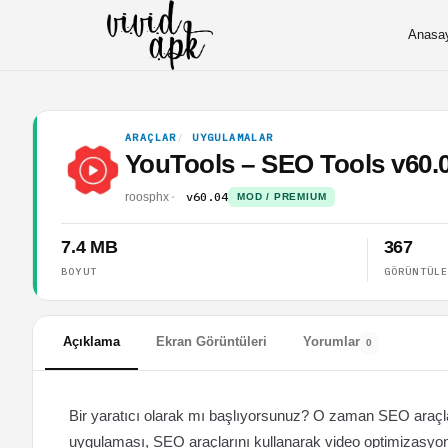
Anasa
ARAÇLAR
UYGULAMALAR
YouTools – SEO Tools v60
v60.04
roosphx
MOD / PREMIUM
7.4 MB
367
BOYUT
GÖRÜNTÜL
Açıklama
Ekran Görüntüleri
Yorumlar
0
Bir yaratıcı olarak mı başlıyorsunuz? O zaman SEO araçlar
uygulaması, SEO araçlarını kullanarak video optimizasyon