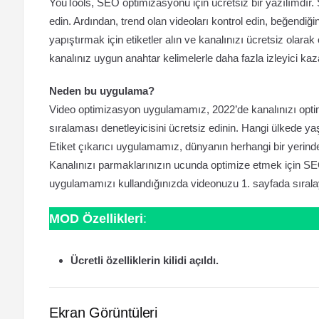
YouTools, SEO optimizasyonu için ücretsiz bir yazılımdır. 
edin. Ardından, trend olan videoları kontrol edin, beğendiğin
yapıştırmak için etiketler alın ve kanalınızı ücretsiz olarak 
kanalınız uygun anahtar kelimelerle daha fazla izleyici kaza
Neden bu uygulama?
Video optimizasyon uygulamamız, 2022’de kanalınızı optimi
sıralaması denetleyicisini ücretsiz edinin. Hangi ülkede yaş
Etiket çıkarıcı uygulamamız, dünyanın herhangi bir yerinde
Kanalınızı parmaklarınızın ucunda optimize etmek için SEO 
uygulamamızı kullandığınızda videonuzu 1. sayfada sırala
MOD Özellikleri
:
Ücretli özelliklerin kilidi açıldı.
Ekran Görüntüleri