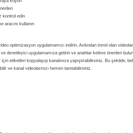
sıraya koyun
nerileri
z kontrol edin
e aracını kullanın
 video optimizasyon uygulamamızı indirin. Ardından trend olan videolar
e denetleyici uygulamamıza getirin ve anahtar kelime önerileri bulun
 için etiketleri kopyalayıp kanalınıza yapıştırabilirsiniz. Bu şekilde, beli
ilir ve kanal videolarınızı hemen tanıtabilirsiniz.