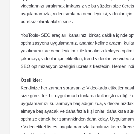
videolarınızı sıralamak imkansız ve bu yüzden size ücret
uygulamamızla, video sıralama denetleyicisi, videolar için S
ücretsiz olarak alabilirsiniz.
YouTools- SEO araçları, kanalınızı birkaç dakika içinde op
optimizasyonu uygulamamız, anahtar kelime aracını kullana
yazılımımız ve denetleyicimiz ile kanalınızı kolayca optimi
çıkarıcıyı, videolar için etiketleri, trend videoları ve vide
SEO optimizasyon özelliğini ücretsiz keşfedin. Hemen indi
Özellikler:
Kendinize her zaman sorarsanız: Videolarda etiketler nası
size göre. Tek bir uygulamada tonlarca kullanışlı özelliği 
uygulamamızı kullanmaya başladığınızda, videolarınızdaki iy
almaya başlayacak ve daha fazla kişi onları daha kısa süre
optimize etmek her zamankinden daha kolay. Uygulamamızın
• Video etiket listesi uygulamamızla kanalınızı kısa süred