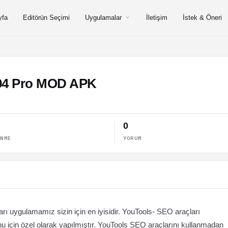
yfa
Editörün Seçimi
Uygulamalar
İletişim
İstek & Öneri
.04 Pro MOD APK
0
ENME
YORUM
ı uygulamamız sizin için en iyisidir. YouTools- SEO araçları
u için özel olarak yapılmıştır. YouTools SEO araçlarını kullanmadan