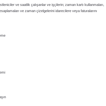
tleniciler ve saatlik çalışanlar ve işçilerin; zaman kartı kullanmaları,
esaplamaları ve zaman çizelgelerini idarecilere veya faturalarını
leme
nemi
aşın