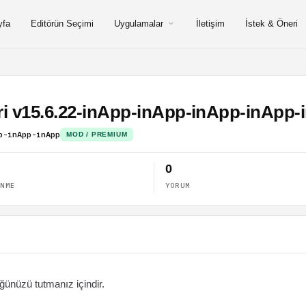
yfa
Editörün Seçimi
Uygulamalar
İletişim
İstek & Öneri
eri v15.6.22-inApp-inApp-inApp-inA
p-inApp-inApp
MOD / PREMIUM
0
ENME
YORUM
ğünüzü tutmanız içindir.