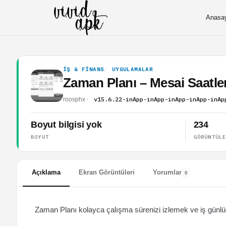
Anasa
İŞ & FINANS
UYGULAMALAR
Zaman Planı – Mesai Saatl
v15.6.22-inApp-inApp-inApp-inApp-inAp
roosphx
Boyut bilgisi yok
234
BOYUT
GÖRÜNTÜL
Açıklama
Ekran Görüntüleri
Yorumlar
0
Zaman Planı kolayca çalışma sürenizi izlemek ve iş günlü