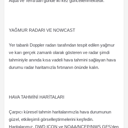
Aqua ve Terra’dan günde iki kez güncellenmektedir.
YAĞMUR RADARI VE NOWCAST
Yer tabanlı Doppler radarı tarafından tespit edilen yağmur
ve karı gerçek zamanlı olarak gösteren ve radar şimdi
tahminiyle anında kısa vadeli hava tahmini sağlayan hava
durumu radar haritamızla fırtınanın önünde kalın.
HAVA TAHMİNİ HARİTALARI
Çarpıcı küresel tahmin haritalarımızla hava durumunun
güzel, etkileşimli görselleştirmelerini keşfedin.
Haritalarımız, DWD ICON ve NOAA/NCEP/NWS GFS’den