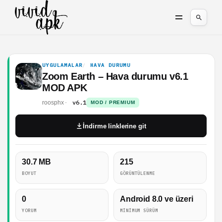
UYGULAMALAR
HAVA DURUMU
Zoom Earth – Hava durumu v6.1
MOD APK
v6.1
roosphx
MOD / PREMIUM
İndirme linklerine git
30.7 MB
215
BOYUT
GÖRÜNTÜLENME
0
Android 8.0 ve üzeri
YORUM
MINIMUM SÜRÜM