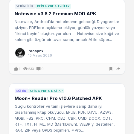
VERIMLILIK
OFIS & PDF & E-KITAP
Notewise v3.6.2 Premium MOD APK
Notewise, Android’da not almanın geleceği. Diyagramlar
çiziyor, PDF’lere açıklama ekliyor, günlük yazıyor veya
“ikinci beyin” oluşturuyor olun — Notewise size kağıt ve
kalem gibi özgür bir tuval sunar, ancak AI ile süper...
roosphx
15 Mayıs 2026
1
533
0
EĞITIM
OFIS & PDF & E-KITAP
Moon+ Reader Pro v10.6 Patched APK
Güçlü kontroller ve tam işlevlere sahip daha iyi
tasarlanmış kitap okuyucu, EPUB, PDF, DJVU, AZW3,
MOBI, FB2, PRC, CHM, CBZ, CBR, UMD, DOCX, ODT,
RTF, TXT, HTML, MD (MarkDown), WEBP'yi destekler ,
RAR, ZIP veya OPDS biçimleri. ☀Pro...