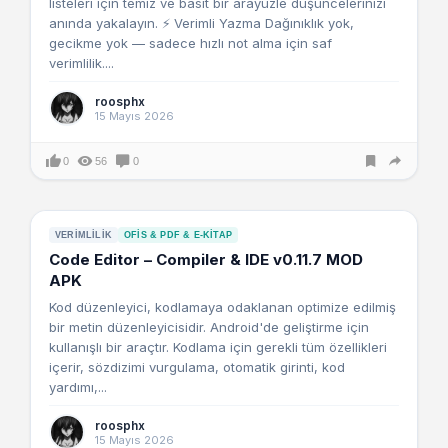
listeleri için temiz ve basit bir arayüzle düşüncelerinizi
anında yakalayın. ⚡ Verimli Yazma Dağınıklık yok,
gecikme yok — sadece hızlı not alma için saf
verimlilik....
roosphx
15 Mayıs 2026
0
56
0
VERIMLILIK
OFIS & PDF & E-KITAP
Code Editor – Compiler & IDE v0.11.7 MOD
APK
Kod düzenleyici, kodlamaya odaklanan optimize edilmiş
bir metin düzenleyicisidir. Android'de geliştirme için
kullanışlı bir araçtır. Kodlama için gerekli tüm özellikleri
içerir, sözdizimi vurgulama, otomatik girinti, kod
yardımı,...
roosphx
15 Mayıs 2026