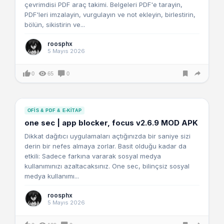
çevrimdisi PDF araç takimi. Belgeleri PDF'e tarayin,
PDF'leri imzalayin, vurgulayın ve not ekleyin, birlestirin,
bölün, sikistirin ve...
roosphx
5 Mayıs 2026
0
65
0
OFIS & PDF & E-KITAP
one sec | app blocker, focus v2.6.9 MOD APK
Dikkat dağıtıcı uygulamaları açtığınızda bir saniye sizi
derin bir nefes almaya zorlar. Basit olduğu kadar da
etkili: Sadece farkına vararak sosyal medya
kullanımınızı azaltacaksınız. One sec, bilinçsiz sosyal
medya kullanımı...
roosphx
5 Mayıs 2026