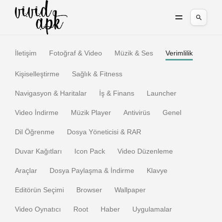
İletişim
Fotoğraf & Video
Müzik & Ses
Verimlilik
Kişiselleştirme
Sağlık & Fitness
Navigasyon & Haritalar
İş & Finans
Launcher
Video İndirme
Müzik Player
Antivirüs
Genel
Dil Öğrenme
Dosya Yöneticisi & RAR
Duvar Kağıtları
Icon Pack
Video Düzenleme
Araçlar
Dosya Paylaşma & İndirme
Klavye
Editörün Seçimi
Browser
Wallpaper
Video Oynatıcı
Root
Haber
Uygulamalar