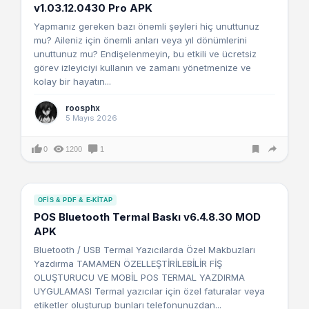
v1.03.12.0430 Pro APK
Yapmanız gereken bazı önemli şeyleri hiç unuttunuz
mu? Aileniz için önemli anları veya yıl dönümlerini
unuttunuz mu? Endişelenmeyin, bu etkili ve ücretsiz
görev izleyiciyi kullanın ve zamanı yönetmenize ve
kolay bir hayatın...
roosphx
5 Mayıs 2026
0
1200
1
OFIS & PDF & E-KITAP
POS Bluetooth Termal Baskı v6.4.8.30 MOD
APK
Bluetooth / USB Termal Yazıcılarda Özel Makbuzları
Yazdırma TAMAMEN ÖZELLEŞTİRİLEBİLİR FİŞ
OLUŞTURUCU VE MOBİL POS TERMAL YAZDIRMA
UYGULAMASI Termal yazıcılar için özel faturalar veya
etiketler oluşturup bunları telefonunuzdan...