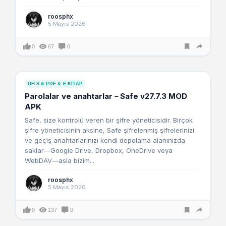
roosphx
5 Mayıs 2026
0
67
0
OFIS & PDF & E-KITAP
Parolalar ve anahtarlar－Safe v27.7.3 MOD
APK
Safe, size kontrolü veren bir şifre yöneticisidir. Birçok
şifre yöneticisinin aksine, Safe şifrelenmiş şifrelerinizi
ve geçiş anahtarlarınızı kendi depolama alanınızda
saklar—Google Drive, Dropbox, OneDrive veya
WebDAV—asla bizim...
roosphx
5 Mayıs 2026
0
137
0