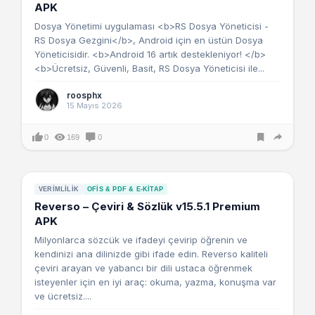
APK
Dosya Yönetimi uygulaması <b>RS Dosya Yöneticisi -
RS Dosya Gezgini</b>, Android için en üstün Dosya
Yöneticisidir. <b>Android 16 artık destekleniyor! </b>
<b>Ücretsiz, Güvenli, Basit, RS Dosya Yöneticisi ile...
roosphx
15 Mayıs 2026
0
169
0
VERIMLILIK
OFIS & PDF & E-KITAP
Reverso – Çeviri & Sözlük v15.5.1 Premium
APK
Milyonlarca sözcük ve ifadeyi çevirip öğrenin ve
kendinizi ana dilinizde gibi ifade edin. Reverso kaliteli
çeviri arayan ve yabancı bir dili ustaca öğrenmek
isteyenler için en iyi araç: okuma, yazma, konuşma var
ve ücretsiz....