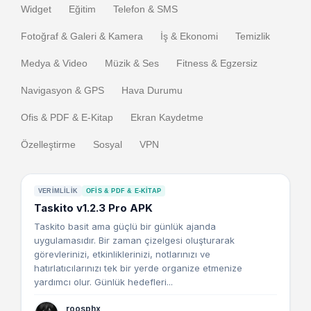
Widget
Eğitim
Telefon & SMS
Fotoğraf & Galeri & Kamera
İş & Ekonomi
Temizlik
Medya & Video
Müzik & Ses
Fitness & Egzersiz
Navigasyon & GPS
Hava Durumu
Ofis & PDF & E-Kitap
Ekran Kaydetme
Özelleştirme
Sosyal
VPN
VERIMLILIK
OFIS & PDF & E-KITAP
Taskito v1.2.3 Pro APK
Taskito basit ama güçlü bir günlük ajanda
uygulamasıdır. Bir zaman çizelgesi oluşturarak
görevlerinizi, etkinliklerinizi, notlarınızı ve
hatırlatıcılarınızı tek bir yerde organize etmenize
yardımcı olur. Günlük hedefleri...
roosphx