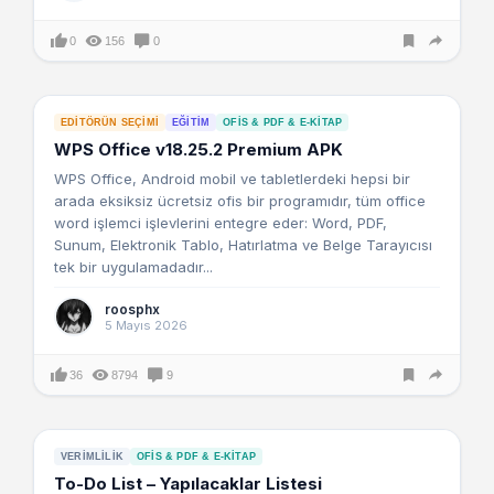
0
156
0
EDITÖRÜN SEÇIMI
EĞITIM
OFIS & PDF & E-KITAP
WPS Office v18.25.2 Premium APK
WPS Office, Android mobil ve tabletlerdeki hepsi bir
arada eksiksiz ücretsiz ofis bir programıdır, tüm office
word işlemci işlevlerini entegre eder: Word, PDF,
Sunum, Elektronik Tablo, Hatırlatma ve Belge Tarayıcısı
tek bir uygulamadadır...
roosphx
5 Mayıs 2026
36
8794
9
VERIMLILIK
OFIS & PDF & E-KITAP
To-Do List – Yapılacaklar Listesi