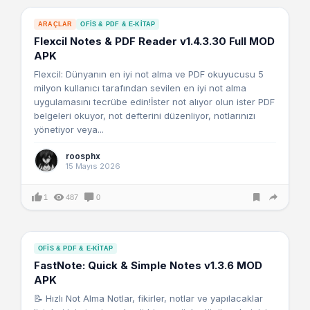
ARAÇLAR
OFIS & PDF & E-KITAP
Flexcil Notes & PDF Reader v1.4.3.30 Full MOD
APK
Flexcil: Dünyanın en iyi not alma ve PDF okuyucusu 5
milyon kullanıcı tarafından sevilen en iyi not alma
uygulamasını tecrübe edin!İster not alıyor olun ister PDF
belgeleri okuyor, not defterini düzenliyor, notlarınızı
yönetiyor veya...
roosphx
15 Mayıs 2026
1
487
0
OFIS & PDF & E-KITAP
FastNote: Quick & Simple Notes v1.3.6 MOD
APK
📝 Hızlı Not Alma Notlar, fikirler, notlar ve yapılacaklar