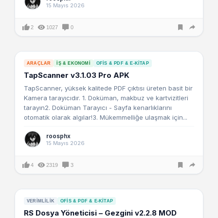
15 Mayıs 2026
2
1027
0
ARAÇLAR
İŞ & EKONOMI
OFIS & PDF & E-KITAP
TapScanner v3.1.03 Pro APK
TapScanner, yüksek kalitede PDF çıktısı üreten basit bir
Kamera tarayıcıdır. 1. Doküman, makbuz ve kartvizitleri
tarayın2. Doküman Tarayıcı - Sayfa kenarlıklarını
otomatik olarak algılar!3. Mükemmelliğe ulaşmak için...
roosphx
15 Mayıs 2026
4
2319
3
VERIMLILIK
OFIS & PDF & E-KITAP
RS Dosya Yöneticisi – Gezgini v2.2.8 MOD